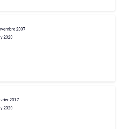
D
ovembre 2007
ry 2020
évrier 2017
ry 2020