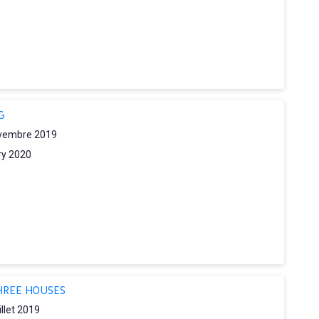
G
vembre 2019
ry 2020
HREE HOUSES
illet 2019