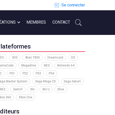
Se connecter
ÉATIONS
MEMBRES
CONTACT
lateformes
DO
3DS
Atari 7800
Dreamcast
DS
ameCube
Megadrive
NES
Nintendo 64
C
PS1
PS2
PS3
PS4
ega Master System
Sega Mega CD
Sega Saturn
NES
Switch
Wii
Wii U
Xbox
box 360
Xbox One
diteurs