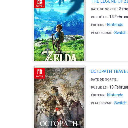
THE LEGEND OF Z
3 ma
DATE DE SORTIE :
13 Februa
PUBLIÉ LE :
Nintendo
ÉDITEUR :
Switch
PLATEFORME :
OCTOPATH TRAVE
DATE DE SORTIE :
13 Februa
PUBLIÉ LE :
Nintendo
ÉDITEUR :
Switch
PLATEFORME :