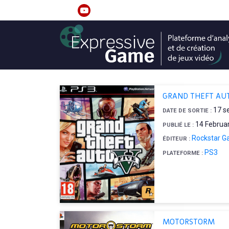
S
k
linkedin
youtube
i
p
t
o
c
o
GRAND THEFT AU
n
17 s
DATE DE SORTIE :
t
14 Februa
PUBLIÉ LE :
e
Rockstar 
n
ÉDITEUR :
t
PS3
PLATEFORME :
MOTORSTORM