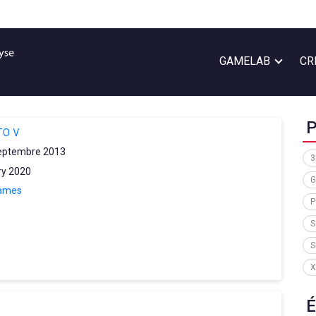
GAMELAB
CR
P
TO V
eptembre 2013
3
ry 2020
G
Games
P
S
S
X
É