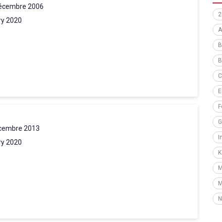
écembre 2006
2
ry 2020
A
B
B
C
E
F
G
cembre 2013
I
ry 2020
K
M
M
N
P