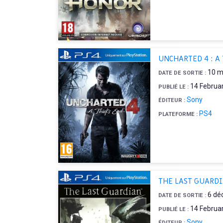
UNCHARTED 4 : A 
10 m
DATE DE SORTIE :
14 Februa
PUBLIÉ LE :
Sony
ÉDITEUR :
PS4
PLATEFORME :
THE LAST GUARD
6 dé
DATE DE SORTIE :
14 Februa
PUBLIÉ LE :
Sony
ÉDITEUR :