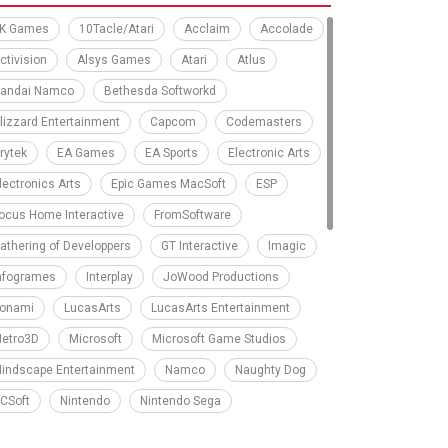
K Games
10Tacle/Atari
Acclaim
Accolade
ctivision
Alsys Games
Atari
Atlus
andai Namco
Bethesda Softworkd
lizzard Entertainment
Capcom
Codemasters
rytek
EA Games
EA Sports
Electronic Arts
lectronics Arts
Epic Games MacSoft
ESP
ocus Home Interactive
FromSoftware
athering of Developpers
GT Interactive
Imagic
nfogrames
Interplay
JoWood Productions
onami
LucasArts
LucasArts Entertainment
etro3D
Microsoft
Microsoft Game Studios
indscape Entertainment
Namco
Naughty Dog
CSoft
Nintendo
Nintendo Sega
olyphony Digital
Rareware
Red Barrels