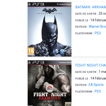
BATMAN: ARKHAM
25 o
DATE DE SORTIE :
14 Februa
PUBLIÉ LE :
Warner Bros
ÉDITEUR :
PS3
PLATEFORME :
FIGHT NIGHT CH
1 ma
DATE DE SORTIE :
14 Februa
PUBLIÉ LE :
EA Sports
ÉDITEUR :
PS3
PLATEFORME :