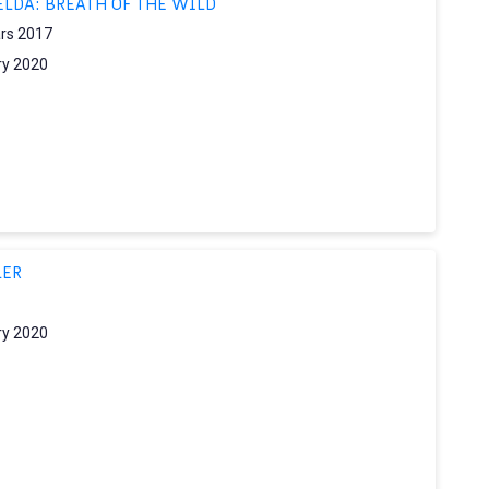
ELDA: BREATH OF THE WILD
rs 2017
ry 2020
LER
ry 2020