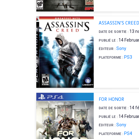
ASSASSIN'S CREE
13 n
DATE DE SORTIE :
14 Februa
PUBLIÉ LE :
Sony
ÉDITEUR :
PS3
PLATEFORME :
FOR HONOR
14 f
DATE DE SORTIE :
14 Februa
PUBLIÉ LE :
Sony
ÉDITEUR :
PS4
PLATEFORME :