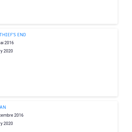
THIEF'S END
ai 2016
ry 2020
IAN
cembre 2016
ry 2020