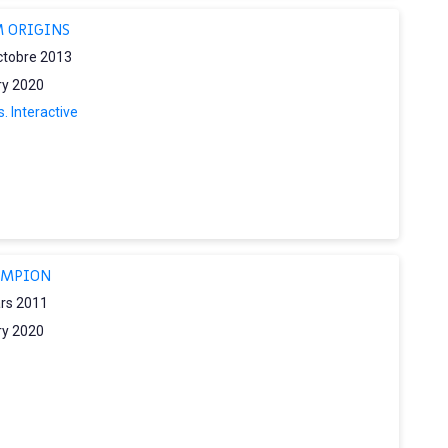
R
 ORIGINS
R
ctobre 2013
S
ry 2020
S
. Interactive
S
S
T
T
V
AMPION
V
rs 2011
ry 2020