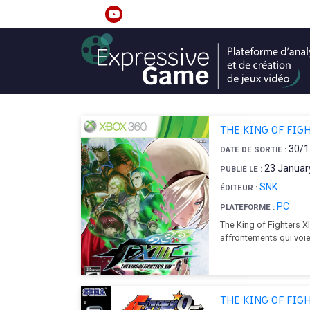
S
k
linkedin
youtube
i
p
t
o
c
o
THE KING OF FIGH
n
30/1
DATE DE SORTIE :
t
23 Januar
PUBLIÉ LE :
e
SNK
n
ÉDITEUR :
t
PC
PLATEFORME :
The King of Fighters X
affrontements qui voi
THE KING OF FIG