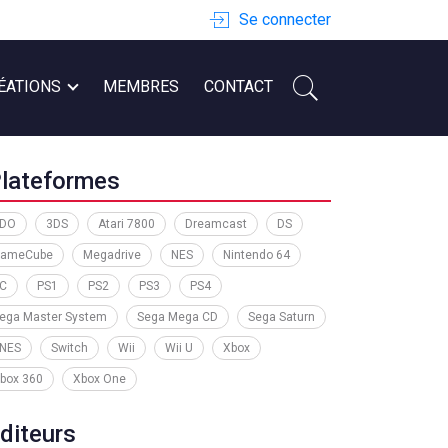
Se connecter
ÉATIONS
MEMBRES
CONTACT
lateformes
DO
3DS
Atari 7800
Dreamcast
DS
ameCube
Megadrive
NES
Nintendo 64
C
PS1
PS2
PS3
PS4
ega Master System
Sega Mega CD
Sega Saturn
NES
Switch
Wii
Wii U
Xbox
box 360
Xbox One
diteurs