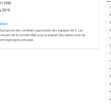
1/1995
2
y 2019
A
B
aturn
’95 propose des combats opposants des équipes de 3. Les
B
’univers de la société SNK pour la plupart (les autres sont de
C
sont regroupés par pays.
E
F
G
I
K
M
M
N
P