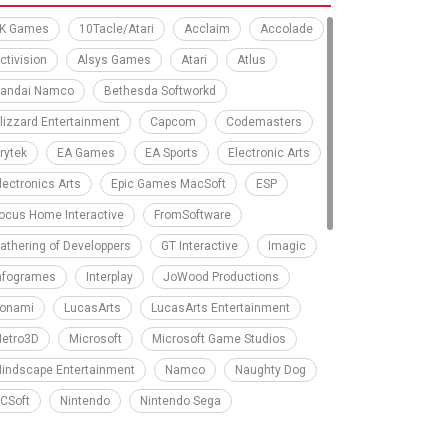
K Games
10Tacle/Atari
Acclaim
Accolade
ctivision
Alsys Games
Atari
Atlus
andai Namco
Bethesda Softworkd
lizzard Entertainment
Capcom
Codemasters
rytek
EA Games
EA Sports
Electronic Arts
lectronics Arts
Epic Games MacSoft
ESP
ocus Home Interactive
FromSoftware
athering of Developpers
GT Interactive
Imagic
nfogrames
Interplay
JoWood Productions
onami
LucasArts
LucasArts Entertainment
etro3D
Microsoft
Microsoft Game Studios
indscape Entertainment
Namco
Naughty Dog
CSoft
Nintendo
Nintendo Sega
olyphony Digital
Rareware
Red Barrels