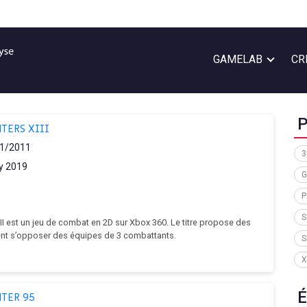
GAMELAB
CR
P
TERS XIII
1/2011
3
y 2019
G
P
S
III est un jeu de combat en 2D sur Xbox 360. Le titre propose des
ent s’opposer des équipes de 3 combattants.
S
X
É
HTER 95