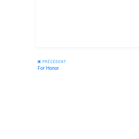
Navigation
PRÉCÉDENT
For Honor
de
l’article