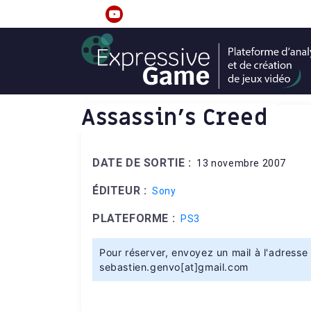
S
k
linkedin
youtube
i
p
t
o
c
Assassin's Creed
o
n
t
DATE DE SORTIE :
13 novembre 2007
e
n
ÉDITEUR :
Sony
t
PLATEFORME :
PS3
Pour réserver, envoyez un mail à l'adresse 
sebastien.genvo[at]gmail.com