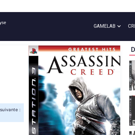
GAMELAB
CR
D
suivante :