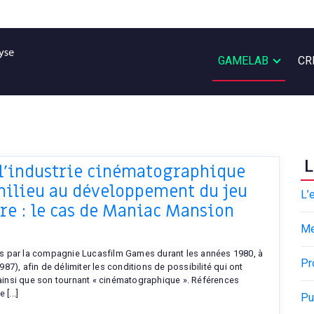
GAMELAB
CR
L
 l’industrie cinématographique
milieu au développement du jeu
L’
re : le cas de Maniac Mansion
M
isés par la compagnie Lucasfilm Games durant les années 1980, à
Pr
7), afin de délimiter les conditions de possibilité qui ont
insi que son tournant « cinématographique ». Références
[...]
Pu