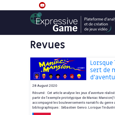
S
k
linkedin
youtube
i
p
t
o
c
Revues
o
n
t
Lorsque
e
sert de 
n
d’aventu
t
28 August 2020
Résumé : Cet article analyse les jeux d’aventure réal
partir de l’exemple prototypique de Maniac Mansion(198
accompagné les bouleversements narratifs du genre a
bibliographiques : Sébastien Genvo. Lorsque l'industrie 