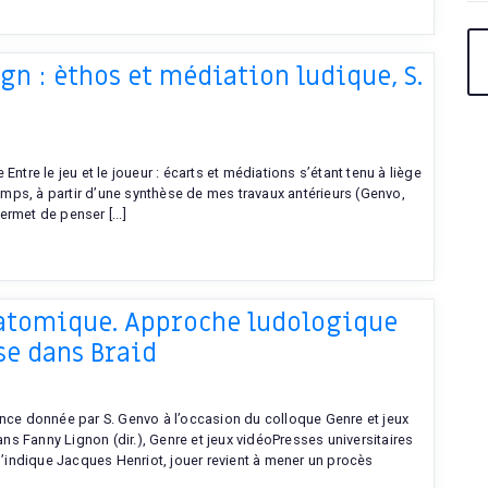
n : èthos et médiation ludique, S.
ntre le jeu et le joueur : écarts et médiations s’étant tenu à liège
mps, à partir d’une synthèse de mes travaux antérieurs (Genvo,
rmet de penser [...]
 atomique. Approche ludologique
se dans Braid
ence donnée par S. Genvo à l’occasion du colloque Genre et jeux
ans Fanny Lignon (dir.), Genre et jeux vidéoPresses universitaires
indique Jacques Henriot, jouer revient à mener un procès