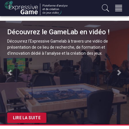
S
k
i
p
t
Découvrez le GameLab en vidéo !
o
Découvrez l'Expressive Gamelab à travers une vidéo de
c
présentation de ce lieu de recherche, de formation et
o
d'innovation dédié à l'analyse et la création des jeux.
n
t
e
Previous
Next
n
t
LIRE LA SUITE