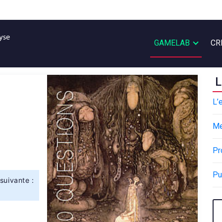
GAMELAB
CR
L
L’
M
Pr
Pu
suivante :