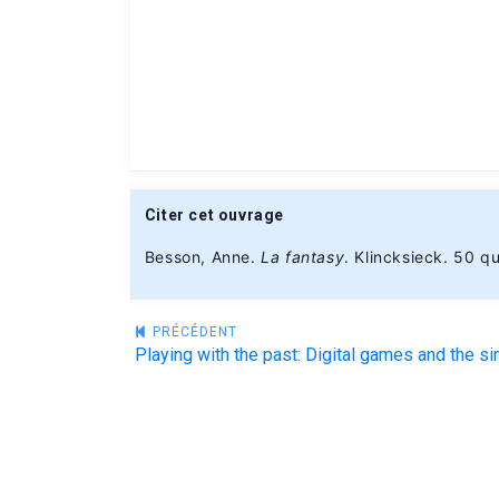
Citer cet ouvrage
Besson, Anne.
La fantasy
. Klincksieck. 50 qu
Navigation
PRÉCÉDENT
de
l’article