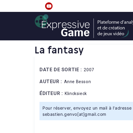
S
k
linkedin
youtube
i
p
t
o
c
La fantasy
o
n
t
DATE DE SORTIE :
2007
e
n
AUTEUR :
Anne Besson
t
ÉDITEUR :
Klincksieck
Pour réserver, envoyez un mail à l'adresse 
sebastien.genvo[at]gmail.com