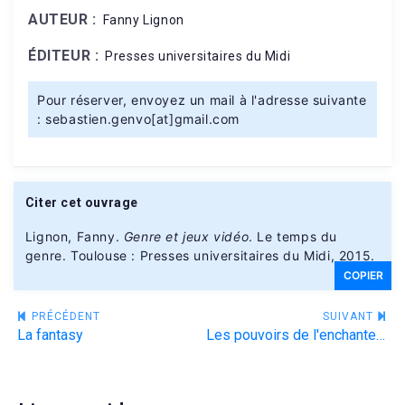
AUTEUR :
Fanny Lignon
ÉDITEUR :
Presses universitaires du Midi
Pour réserver, envoyez un mail à l'adresse suivante
: sebastien.genvo[at]gmail.com
Citer cet ouvrage
Lignon, Fanny.
Genre et jeux vidéo
. Le temps du
genre. Toulouse : Presses universitaires du Midi, 2015.
COPIER
Navigation
PRÉCÉDENT
SUIVANT
La fantasy
Les pouvoirs de l'enchantement: usages politiques de la fantasy et de la science-fiction
de
l’article