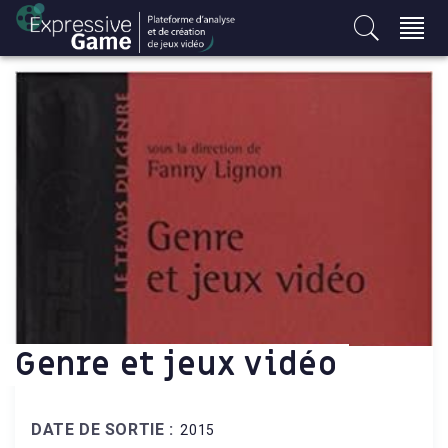
S
k
i
p
t
o
c
o
n
t
e
n
t
Genre et jeux vidéo
DATE DE SORTIE :
2015