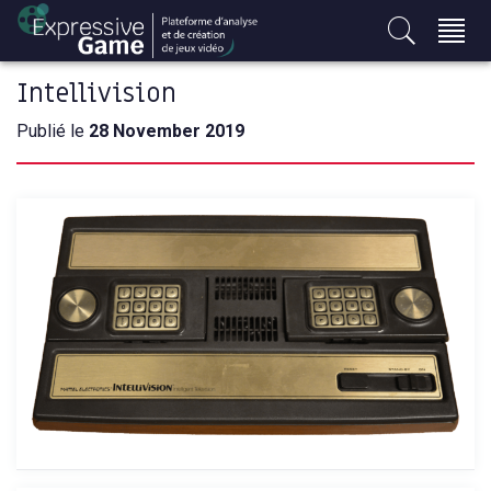
S
k
i
Intellivision
p
t
Publié le
28 November 2019
o
c
o
n
t
e
n
t