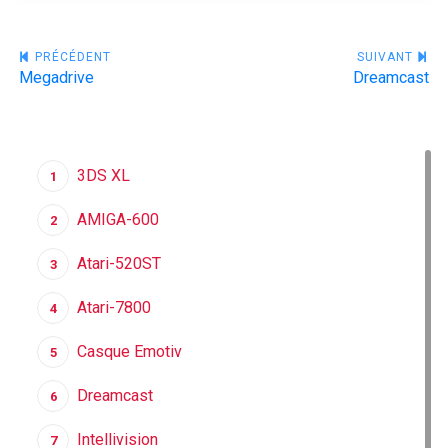
Navigation
PRÉCÉDENT
SUIVANT
Megadrive
Dreamcast
de
l’article
3DS XL
1
AMIGA-600
2
Atari-520ST
3
Atari-7800
4
Casque Emotiv
5
Dreamcast
6
Intellivision
7