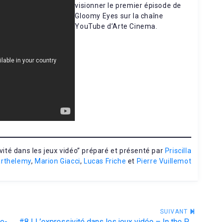
visionner le premier épisode de
Gloomy Eyes sur la chaîne
YouTube d’Arte Cinema.
vité dans les jeux vidéo” préparé et présenté par
Priscilla
rthelemy
,
Marion Giacci
,
Lucas Friche
et
Pierre Vuillemot
SUIVANT
#6 | L'expressivité dans les jeux vidéo - Enterre-moi mon amour
#8 | L’expressivité dans les jeux vidéo – In the Pause Between the Ringing