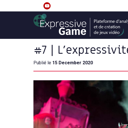
S
k
linkedin
youtube
i
p
t
o
c
#7 | L’expressivi
o
n
Publié le
15 December 2020
t
e
n
t