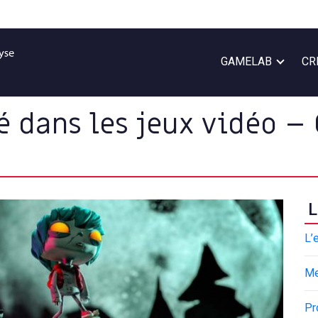
GAMELAB
CR
té dans les jeux vidéo 
L
L’
M
Pr