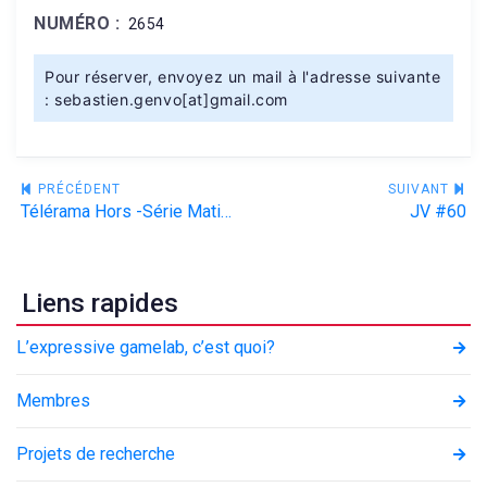
NUMÉRO :
2654
Pour réserver, envoyez un mail à l'adresse suivante
: sebastien.genvo[at]gmail.com
Navigation
PRÉCÉDENT
SUIVANT
Télérama Hors -Série Matisse/Picasso
JV #60
de
l’article
Liens rapides
L’expressive gamelab, c’est quoi?
Membres
Projets de recherche