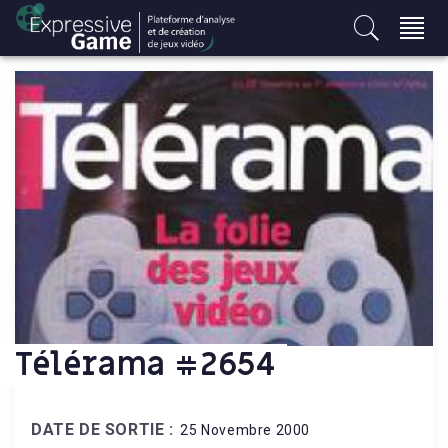
S
k
i
p
t
o
c
o
n
t
e
n
t
Télérama #2654
DATE DE SORTIE :
25 Novembre 2000