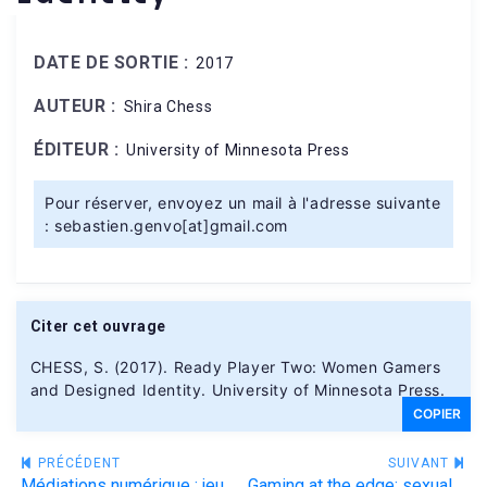
DATE DE SORTIE :
2017
AUTEUR :
Shira Chess
ÉDITEUR :
University of Minnesota Press
Pour réserver, envoyez un mail à l'adresse suivante
: sebastien.genvo[at]gmail.com
Citer cet ouvrage
CHESS, S. (2017). Ready Player Two: Women Gamers
and Designed Identity. University of Minnesota Press.
COPIER
Navigation
PRÉCÉDENT
SUIVANT
Médiations numérique : jeux vidéos et jeux de transfert
Gaming at the edge: sexuality and gender at the margins of gamer culture