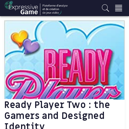
S
k
i
p
t
o
c
o
n
t
e
n
t
Ready Player Two : the
Gamers and Designed
Identity