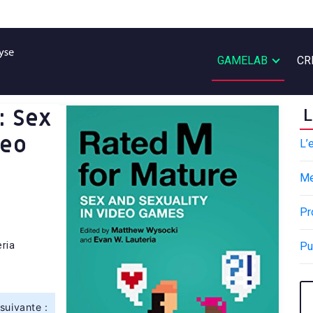
GAMELAB
CR
: Sex
L
deo
L’
M
Pr
ria
Pu
suivante :