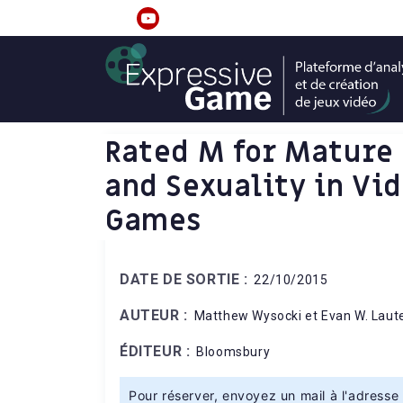
S
k
linkedin
youtube
i
p
t
o
c
Rated M for Mature 
o
and Sexuality in Vi
n
t
Games
e
n
t
DATE DE SORTIE :
22/10/2015
AUTEUR :
Matthew Wysocki et Evan W. Laute
ÉDITEUR :
Bloomsbury
Pour réserver, envoyez un mail à l'adresse 