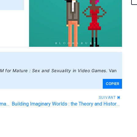
M for Mature : Sex and Sexuality in Video Games
. Van
COPIER
SUIVANT
Constellations: des mondes fictionnels dans l'imaginaire contemporain
Building Imaginary Worlds : the Theory and History of Subcreation