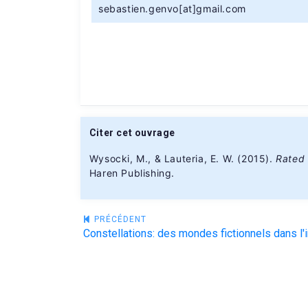
sebastien.genvo[at]gmail.com
Citer cet ouvrage
Wysocki, M., & Lauteria, E. W. (2015).
Rated 
Haren Publishing.
Navigation
PRÉCÉDENT
de
l’article