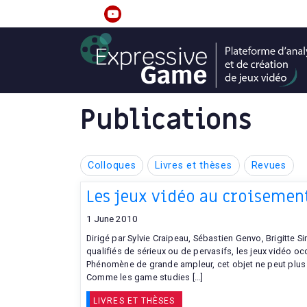
S
k
linkedin
youtube
i
p
t
o
c
Publications
o
n
t
Colloques
Livres et thèses
Revues
e
n
Les jeux vidéo au croisement 
t
1 June 2010
Dirigé par Sylvie Craipeau, Sébastien Genvo, Brigitte 
qualifiés de sérieux ou de pervasifs, les jeux vidéo
Phénomène de grande ampleur, cet objet ne peut plus 
Comme les game studies [...]
LIVRES ET THÈSES