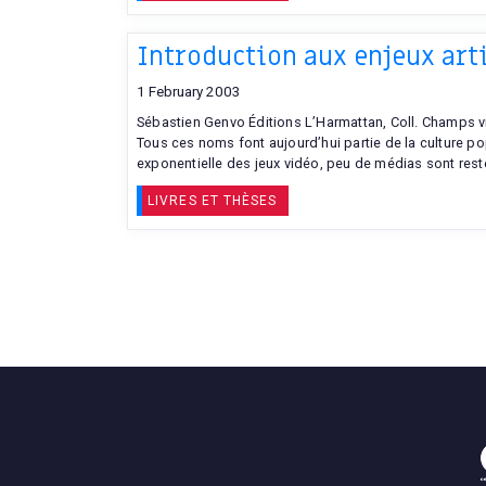
Introduction aux enjeux arti
1 February 2003
Sébastien Genvo Éditions L’Harmattan, Coll. Champs vis
Tous ces noms font aujourd’hui partie de la culture pop
exponentielle des jeux vidéo, peu de médias sont restés
LIVRES ET THÈSES
Navigation
de
l’article