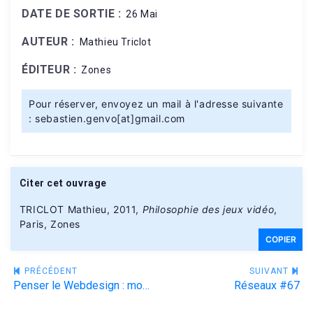
DATE DE SORTIE :
26 Mai
AUTEUR :
Mathieu Triclot
ÉDITEUR :
Zones
Pour réserver, envoyez un mail à l'adresse suivante
: sebastien.genvo[at]gmail.com
Citer cet ouvrage
TRICLOT Mathieu, 2011,
Philosophie des jeux vidéo
,
Paris, Zones
COPIER
Navigation
PRÉCÉDENT
SUIVANT
Penser le Webdesign : modèles sémiotiques pour les projets multimédias
Réseaux #67
de