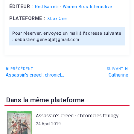
ÉDITEUR :
Red Barrels
-
Warner Bros. Interactive
PLATEFORME :
Xbox One
Pour réserver, envoyez un mail à l'adresse suivante
: sebastien.genvo[at]gmail.com
Navigation
PRÉCÉDENT
SUIVANT
Assassin's creed : chronicles trilogy
Catherine
de
l’article
Dans la même plateforme
Assassin’s creed : chronicles trilogy
24 April 2019