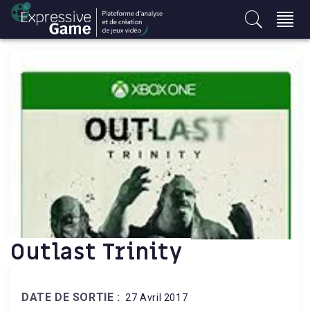
S
k
i
p
t
o
c
o
n
t
e
n
t
Outlast Trinity
DATE DE SORTIE :
27 Avril 2017