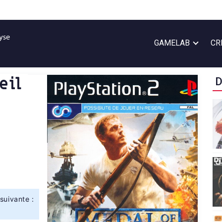
GAMELAB
CR
eil
D
suivante :