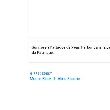
Survivez à l’attaque de Pearl Harbor dans la c
du Pacifique.
Navigation
PRÉCÉDENT
Men in Black II : Alien Escape
de
l’article