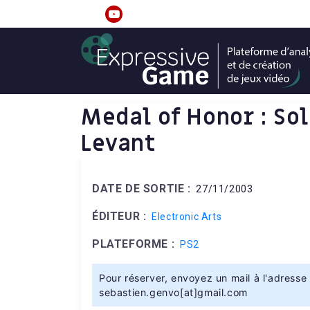
S
k
linkedin
youtube
i
p
t
o
c
Medal of Honor : Sol
o
Levant
n
t
e
DATE DE SORTIE :
n
27/11/2003
t
ÉDITEUR :
Electronic Arts
PLATEFORME :
PS2
Pour réserver, envoyez un mail à l'adresse 
sebastien.genvo[at]gmail.com