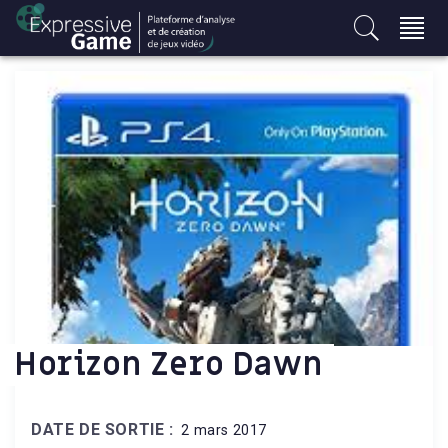
S
k
i
p
t
o
c
o
n
t
e
n
t
Horizon Zero Dawn
DATE DE SORTIE :
2 mars 2017