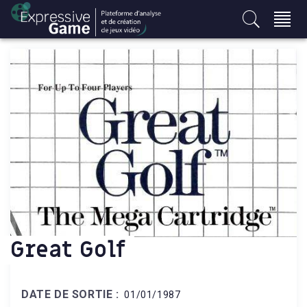
S
k
i
p
t
o
c
o
n
t
e
n
t
Great Golf
DATE DE SORTIE :
01/01/1987