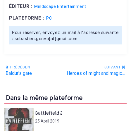
ÉDITEUR :
Mindscape Entertainment
PLATEFORME :
PC
Pour réserver, envoyez un mail à l'adresse suivante
: sebastien.genvo[at]gmail.com
Navigation
PRÉCÉDENT
SUIVANT
Baldur's gate
Heroes of might and magic III
de
l’article
Dans la même plateforme
Battlefield 2
25 April 2019