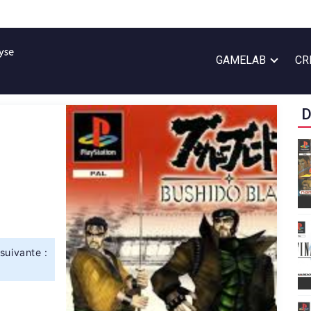
GAMELAB
CR
D
suivante :