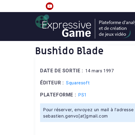
S
k
linkedin
youtube
i
p
t
o
c
Bushido Blade
o
n
t
DATE DE SORTIE :
14 mars 1997
e
n
ÉDITEUR :
Squaresoft
t
PLATEFORME :
PS1
Pour réserver, envoyez un mail à l'adresse 
sebastien.genvo[at]gmail.com