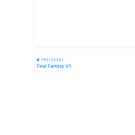
Navigation
PRÉCÉDENT
Final Fantasy VII
de
l’article