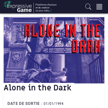
S
k
i
p
t
o
c
o
n
t
e
n
t
Alone in the Dark
DATE DE SORTIE :
01/01/1994