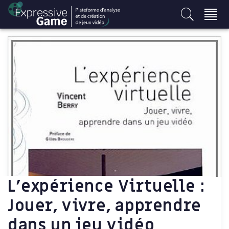
S
k
i
p
t
o
c
o
n
t
e
n
t
L’expérience Virtuelle :
Jouer, vivre, apprendre
dans un jeu vidéo