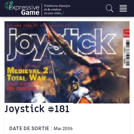
S
k
i
p
t
o
c
o
n
t
e
n
t
Joystick #181
DATE DE SORTIE :
Mai 2006