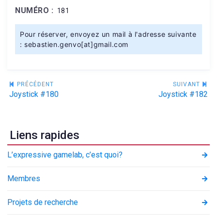
NUMÉRO :
181
Pour réserver, envoyez un mail à l'adresse suivante
: sebastien.genvo[at]gmail.com
Navigation
PRÉCÉDENT
SUIVANT
Joystick #180
Joystick #182
de
l’article
Liens rapides
L’expressive gamelab, c’est quoi?
Membres
Projets de recherche