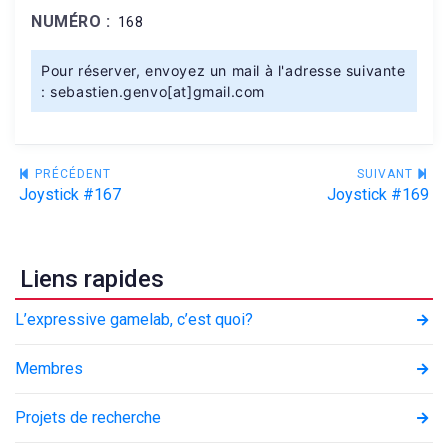
NUMÉRO :
168
Pour réserver, envoyez un mail à l'adresse suivante
: sebastien.genvo[at]gmail.com
Navigation
PRÉCÉDENT
SUIVANT
Joystick #167
Joystick #169
de
l’article
Liens rapides
L’expressive gamelab, c’est quoi?
Membres
Projets de recherche