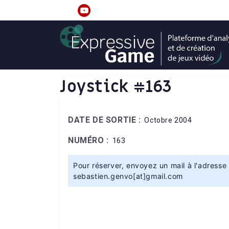
S
k
linkedin
youtube
i
p
t
o
c
Joystick #163
o
n
t
DATE DE SORTIE :
Octobre 2004
e
n
NUMÉRO :
163
t
Pour réserver, envoyez un mail à l'adresse 
sebastien.genvo[at]gmail.com