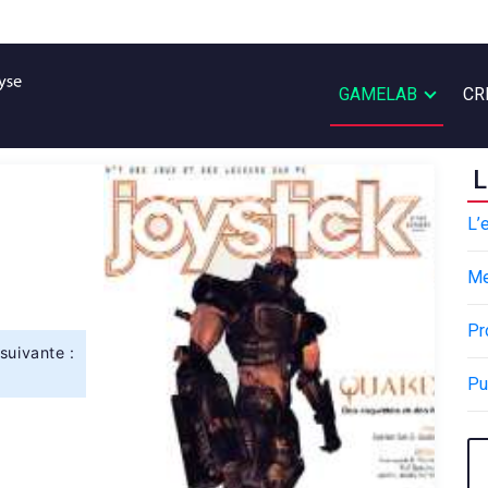
GAMELAB
CR
L
L’
M
Pr
suivante :
Pu