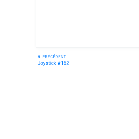
Navigation
PRÉCÉDENT
Joystick #162
de
l’article