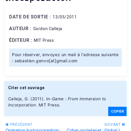
DATE DE SORTIE :
13/05/2011
AUTEUR :
Gordon Calleja
ÉDITEUR :
MIT Press
Pour réserver, envoyez un mail à l'adresse suivante
: sebastien.genvo[at]gmail.com
Citer cet ouvrage
Calleja, G. (2011).
In-Game : From Immersion to
Incorporation
. MIT Press.
COPIER
Navigation
PRÉCÉDENT
SUIVANT
Opération historiographique et game design de jeux vidéo : les sources historiques dans la conception de Assassin's Creed IV : Black Flag et Assassin's Creed : Freedom Cry
Cyber-proletariat : Global Labour in the Digital Vortex