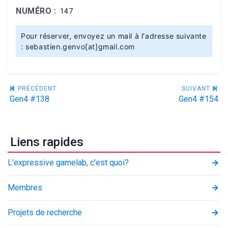
NUMÉRO :
147
Pour réserver, envoyez un mail à l'adresse suivante
: sebastien.genvo[at]gmail.com
Navigation
PRÉCÉDENT
SUIVANT
Gen4 #138
Gen4 #154
de
l’article
Liens rapides
L’expressive gamelab, c’est quoi?
Membres
Projets de recherche