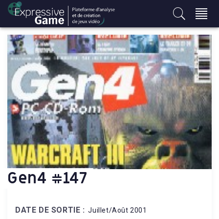
S
k
i
p
t
o
c
o
n
t
e
n
t
Gen4 #147
DATE DE SORTIE :
Juillet/Août 2001