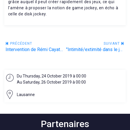
grâce auquel il peut créer rapidement des jeux, ce qui
l’amène à proposer la notion de game jockey, en écho à
celle de disk jockey.
Navigation
PRÉCÉDENT
SUIVANT
Intervention de Rémi Cayatte à l'Université de Strasbourg
"Intimité/extimité dans le jeu vidéo : Dialogue autour de Lie In My Heart, un jeu expressif"
de
l’article
Du Thursday, 24 October 2019 à 00:00
Au Saturday, 26 October 2019 à 00:00
Lausanne
Partenaires