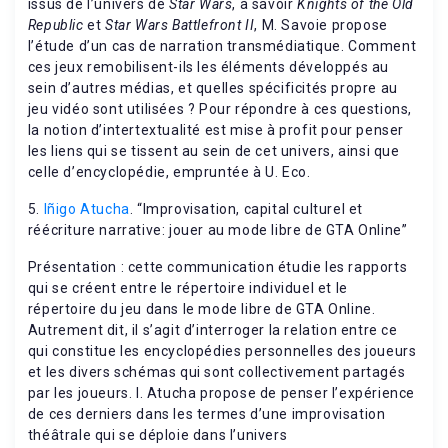
issus de l’univers de
Star Wars
, à savoir
Knights of the Old
Republic
et
Star Wars Battlefront II
, M. Savoie propose
l’étude d’un cas de narration transmédiatique. Comment
ces jeux remobilisent-ils les éléments développés au
sein d’autres médias, et quelles spécificités propre au
jeu vidéo sont utilisées ? Pour répondre à ces questions,
la notion d’intertextualité est mise à profit pour penser
les liens qui se tissent au sein de cet univers, ainsi que
celle d’encyclopédie, empruntée à U. Eco.
5.
Iñigo Atucha
. “Improvisation, capital culturel et
réécriture narrative: jouer au mode libre de GTA Online”
Présentation : cette communication étudie les rapports
qui se créent entre le répertoire individuel et le
répertoire du jeu dans le mode libre de GTA Online.
Autrement dit, il s’agit d’interroger la relation entre ce
qui constitue les encyclopédies personnelles des joueurs
et les divers schémas qui sont collectivement partagés
par les joueurs. I. Atucha propose de penser l’expérience
de ces derniers dans les termes d’une improvisation
théâtrale qui se déploie dans l’univers