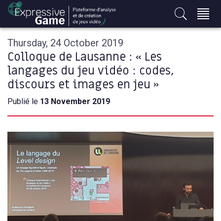
S
k
i
p
Thursday, 24 October 2019
t
Colloque de Lausanne : « Les
o
langages du jeu vidéo : codes,
c
discours et images en jeu »
o
n
Publié le
13 November 2019
t
e
n
t