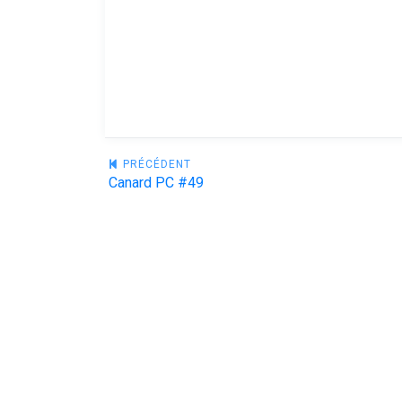
Navigation
PRÉCÉDENT
Canard PC #49
de
l’article