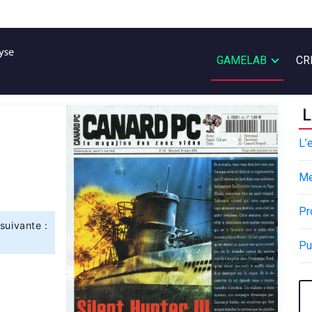
GAMELAB
CR
L
L’
M
Pr
suivante :
Pu