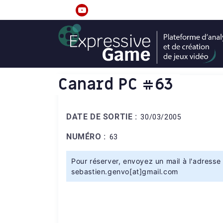
S
k
linkedin
youtube
i
p
t
o
c
Canard PC #63
o
n
t
DATE DE SORTIE :
30/03/2005
e
n
NUMÉRO :
63
t
Pour réserver, envoyez un mail à l'adresse 
sebastien.genvo[at]gmail.com