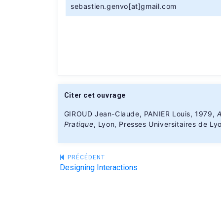
sebastien.genvo[at]gmail.com
Citer cet ouvrage
GIROUD Jean-Claude, PANIER Louis, 1979,
A
Pratique
, Lyon, Presses Universitaires de Ly
Navigation
PRÉCÉDENT
Designing Interactions
de
l’article