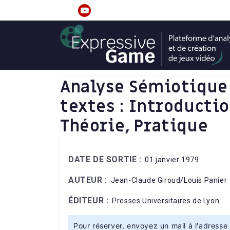
S
k
linkedin
youtube
i
p
t
o
c
Analyse Sémiotique
o
textes : Introductio
n
t
Théorie, Pratique
e
n
t
DATE DE SORTIE :
01 janvier 1979
AUTEUR :
Jean-Claude Giroud/Louis Panier
ÉDITEUR :
Presses Universitaires de Lyon
Pour réserver, envoyez un mail à l'adresse 