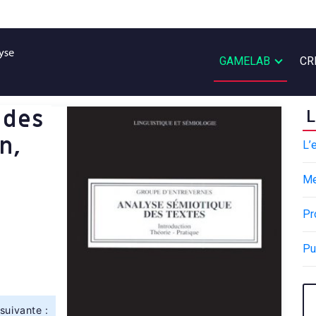
GAMELAB
CR
 des
L
n,
L’
M
Pr
Pu
suivante :