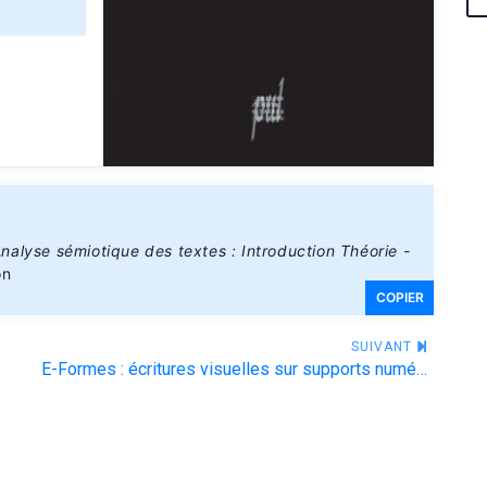
nalyse sémiotique des textes : Introduction Théorie -
on
COPIER
SUIVANT
E-Formes : écritures visuelles sur supports numériques