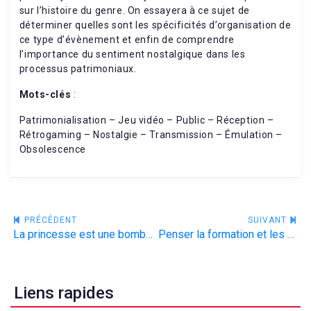
sur l’histoire du genre. On essayera à ce sujet de
déterminer quelles sont les spécificités d’organisation de
ce type d’évènement et enfin de comprendre
l’importance du sentiment nostalgique dans les
processus patrimoniaux.
Mots-clés
:
Patrimonialisation – Jeu vidéo – Public – Réception –
Rétrogaming – Nostalgie – Transmission – Émulation –
Obsolescence
Navigation
PRÉCÉDENT
SUIVANT
La princesse est une bombe atomique. Approche ludologique du personnage de la princesse dans Braid
Penser la formation et les évolutions du jeu sur support numérique
de
l’article
Liens rapides