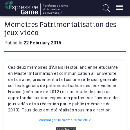
S
k
i
Mémoires Patrimonialisation des
p
t
jeux vidéo
o
Publié le
22 February 2015
c
o
n
t
Ces deux mémoires d’Anaïs Hector, ancienne étudiante
e
en Master Information et communication à l’université
n
de Lorraine, présentent à la fois une réflexion générale
sur les logiques de patrimonialisation des jeux vidéo en
t
France (mémoire de 2012) et une étude de cas plus
approfondie sur une exposition portant sur l’histoire des
jeux vidéo et sa réception par le public (mémoire de
2013). Tous deux ont été réalisés sous ma direction.
Télécharger le mémoire de 2012 :
Télécharger